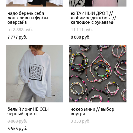
надо беречь себя
ex ТАЙНЫЙ ДРОП //
лонгсливы и футбы
любимое дитя бога //
оверсайз
капюшон с рукавами
от 8 888 pуб.
11 111 pуб.
7 777 pуб.
8 888 pуб.
белый лонг НЕ ССЫ
чокер мини // выбор
черный принт
внутри
8 888 pуб.
3 333 pуб.
5 555 pуб.