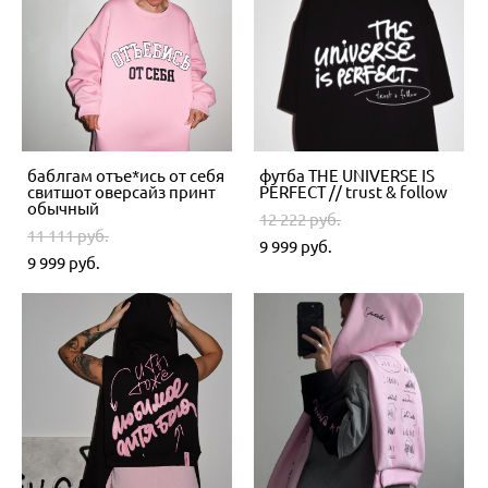
баблгам отъе*ись от себя
футба THE UNIVERSE IS
свитшот оверсайз принт
PERFECT // trust & follow
обычный
12 222 pуб.
11 111 pуб.
9 999 pуб.
9 999 pуб.