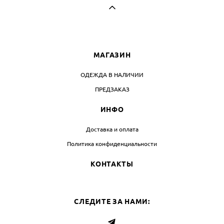
МАГАЗИН
ОДЕЖДА В НАЛИЧИИ
ПРЕДЗАКАЗ
ИНФО
Доставка и оплата
Политика конфиденциальности
КОНТАКТЫ
СЛЕДИТЕ ЗА НАМИ: