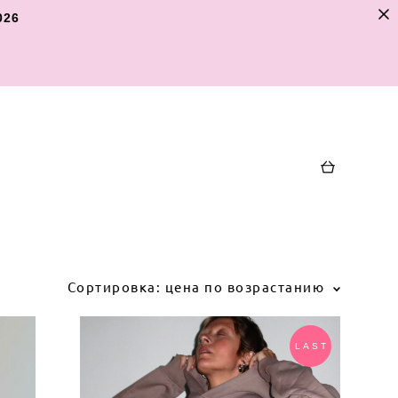
026
Сортировка:
цена по возрастанию
LAST