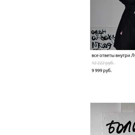
все ответы внутри
12 222 pуб.
9 999 pуб.