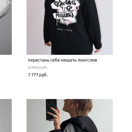
перестань себе мешать лонгслив
8 888 pуб.
7 777 pуб.