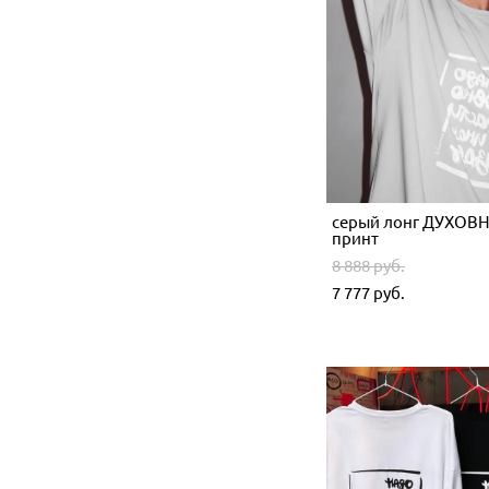
серый лонг ДУХОВ
принт
8 888 pуб.
7 777 pуб.