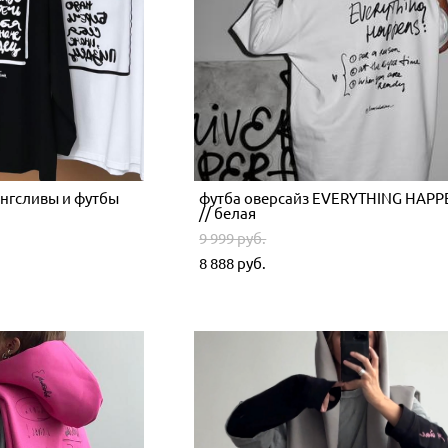
онгсливы и футбы
футба оверсайз EVERYTHING HAPP
// белая
9 999 pуб.
8 888 pуб.