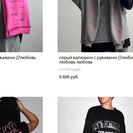
укавами //любовь
серый капюшон с рукавами //люб
любовь любовь
11 111 pуб.
8 888 pуб.