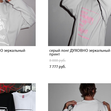
НО зеркальный
серый лонг ДУХОВНО зеркальный
принт
8 888 pуб.
7 777 pуб.