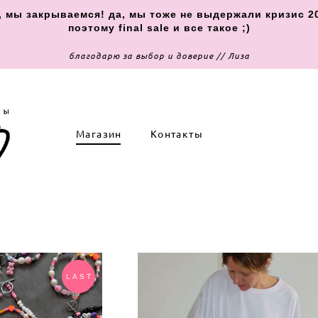
, мы закрываемся! да, мы тоже не выдержали кризис 2
поэтому final sale и все такое ;)
благодарю за выбор и доверие // Лиза
Магазин
Контакты
LAST