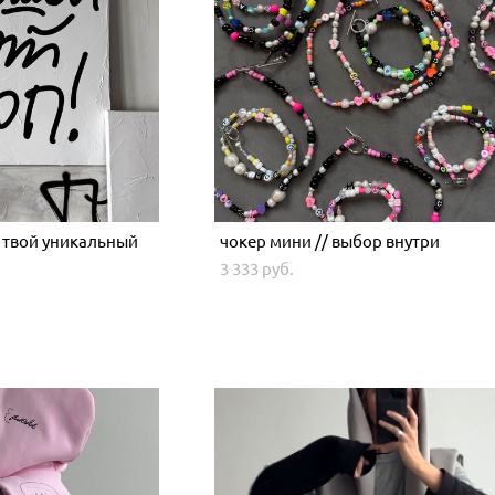
/ твой уникальный
чокер мини // выбор внутри
3 333 pуб.