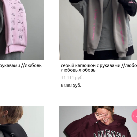
рукавами //любовь
серый капюшон с рукавами //любо
любовь любовь
11 111 pуб.
8 888 pуб.
L