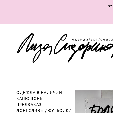
да
ОДЕЖДА В НАЛИЧИИ
КАПЮШОНЫ
ПРЕДЗАКАЗ
ЛОНГСЛИВЫ / ФУТБОЛКИ