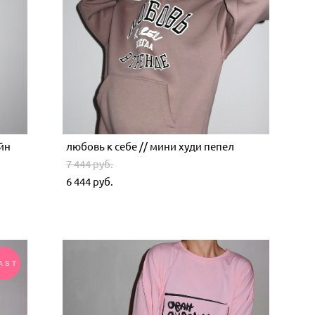
йн
любовь к себе // мини худи пепел
7 444 pуб.
6 444 pуб.
AST