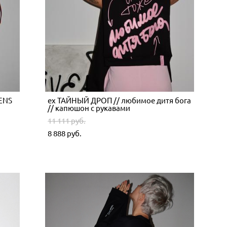
ENS
ex ТАЙНЫЙ ДРОП // любимое дитя бога
// капюшон с рукавами
11 111 pуб.
8 888 pуб.