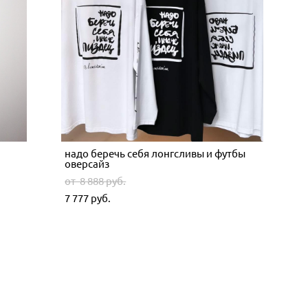
надо беречь себя лонгсливы и футбы
оверсайз
от 8 888 pуб.
7 777 pуб.