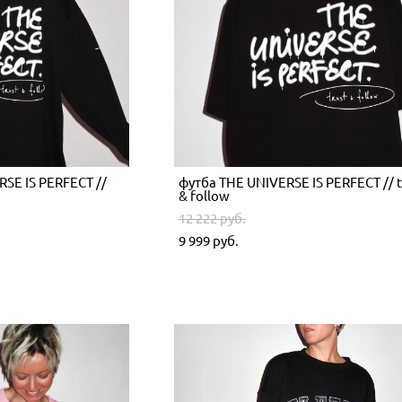
SE IS PERFECT //
футба THE UNIVERSE IS PERFECT // t
& follow
12 222 pуб.
9 999 pуб.