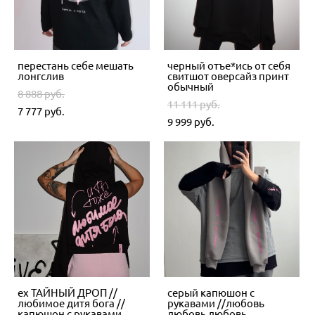
перестань себе мешать
черный отъе*ись от себя
лонгслив
свитшот оверсайз принт
обычный
8 888 pуб.
11 111 pуб.
7 777 pуб.
9 999 pуб.
ex ТАЙНЫЙ ДРОП //
серый капюшон с
любимое дитя бога //
рукавами //любовь
капюшон с рукавами
любовь любовь